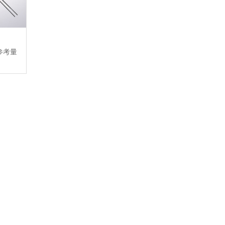
参考量
】